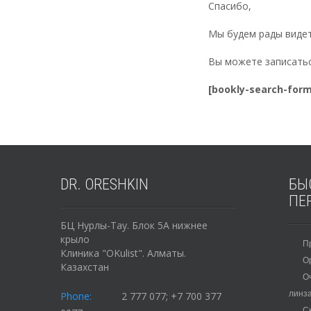
Спасибо,
Мы будем рады видеть
Вы можете записатьс
[bookly-search-for
DR.
ORESHKIN
БЫ
ПЕ
БЦ Нурлы-Тау. Блок 5А нижнее
крыло
П
Клиника "OKulist". Алматы.
О
Казахстан
О
линз
Phone:
2 777 077; +7 700 377
С