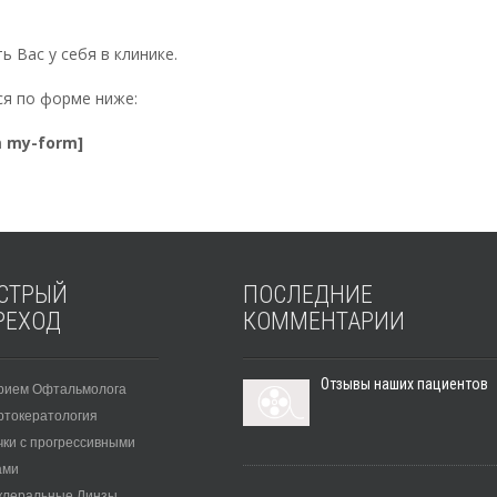
 Вас у себя в клинике.
я по форме ниже:
m my-form]
СТРЫЙ
ПОСЛЕДНИЕ
РЕХОД
КОММЕНТАРИИ
Отзывы наших пациентов
рием Офтальмолога
ртокератология
чки с прогрессивными
ами
клеральные Линзы