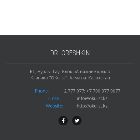
DR.
ORESHKIN
БЦ Нурлы-Тау. Блок 5А нижнее крыло
Клиника "OKulist". Алматы. Казахстан
Phone:
2 777 077; +7 700 377 0077
E-mail:
info@okulist.kz
Website:
http://okulist.kz